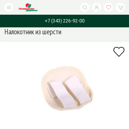
+7 (343) 226-92-00
Налокотник из шерсти
Каталог
Бренды
Назначение
О компани